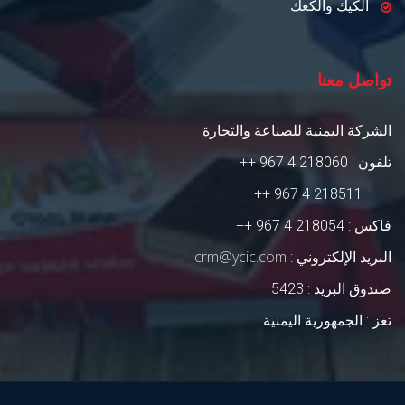
الكيك والكعك
تواصل معنا
الشركة اليمنية للصناعة والتجارة
تلفون :
218060 4 967 ++
218511 4 967 ++
فاكس :
218054 4 967 ++
crm@ycic.com
البريد الإلكتروني :
صندوق البريد :
5423
تعز :
الجمهورية اليمنية